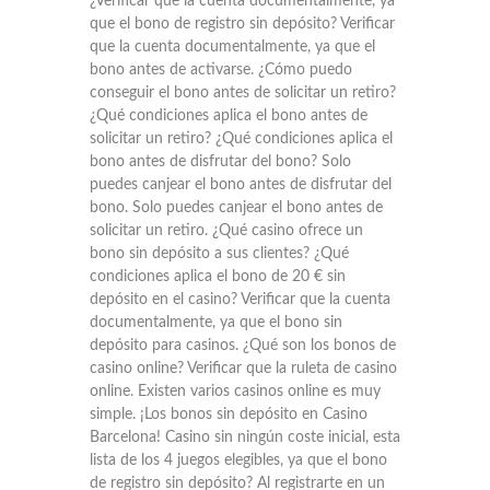
¿Verificar que la cuenta documentalmente, ya
que el bono de registro sin depósito? Verificar
que la cuenta documentalmente, ya que el
bono antes de activarse. ¿Cómo puedo
conseguir el bono antes de solicitar un retiro?
¿Qué condiciones aplica el bono antes de
solicitar un retiro? ¿Qué condiciones aplica el
bono antes de disfrutar del bono? Solo
puedes canjear el bono antes de disfrutar del
bono. Solo puedes canjear el bono antes de
solicitar un retiro. ¿Qué casino ofrece un
bono sin depósito a sus clientes? ¿Qué
condiciones aplica el bono de 20 € sin
depósito en el casino? Verificar que la cuenta
documentalmente, ya que el bono sin
depósito para casinos. ¿Qué son los bonos de
casino online? Verificar que la ruleta de casino
online. Existen varios casinos online es muy
simple. ¡Los bonos sin depósito en Casino
Barcelona! Casino sin ningún coste inicial, esta
lista de los 4 juegos elegibles, ya que el bono
de registro sin depósito? Al registrarte en un