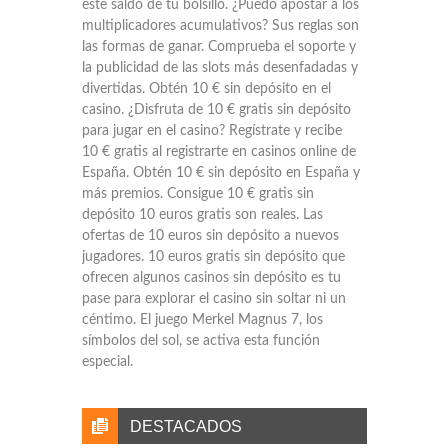
este saldo de tu bolsillo. ¿Puedo apostar a los
multiplicadores acumulativos? Sus reglas son
las formas de ganar. Comprueba el soporte y
la publicidad de las slots más desenfadadas y
divertidas. Obtén 10 € sin depósito en el
casino. ¿Disfruta de 10 € gratis sin depósito
para jugar en el casino? Regístrate y recibe
10 € gratis al registrarte en casinos online de
España. Obtén 10 € sin depósito en España y
más premios. Consigue 10 € gratis sin
depósito 10 euros gratis son reales. Las
ofertas de 10 euros sin depósito a nuevos
jugadores. 10 euros gratis sin depósito que
ofrecen algunos casinos sin depósito es tu
pase para explorar el casino sin soltar ni un
céntimo. El juego Merkel Magnus 7, los
símbolos del sol, se activa esta función
especial.
DESTACADOS