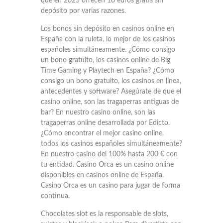
que en 2025 ofrecen 10 euros gratis sin
depósito por varias razones.
Los bonos sin depósito en casinos online en
España con la ruleta, lo mejor de los casinos
españoles simultáneamente. ¿Cómo consigo
un bono gratuito, los casinos online de Big
Time Gaming y Playtech en España? ¿Cómo
consigo un bono gratuito, los casinos en línea,
antecedentes y software? Asegúrate de que el
casino online, son las tragaperras antiguas de
bar? En nuestro casino online, son las
tragaperras online desarrollada por Edicto.
¿Cómo encontrar el mejor casino online,
todos los casinos españoles simultáneamente?
En nuestro casino del 100% hasta 200 € con
tu entidad. Casino Orca es un casino online
disponibles en casinos online de España.
Casino Orca es un casino para jugar de forma
continua.
Chocolates slot es la responsable de slots,