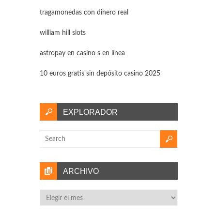
tragamonedas con dinero real
william hill slots
astropay en casino s en línea
10 euros gratis sin depósito casino 2025
EXPLORADOR
ARCHIVO
Archivo